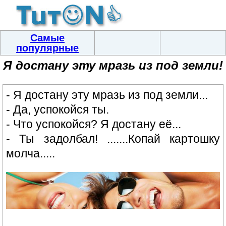
Самые
популярные
Я достану эту мразь из под земли!
- Я достану эту мразь из под земли...
- Да, успокойся ты.
- Что успокойся? Я достану её...
- Ты задолбал! .......Копай картошку
молча.....