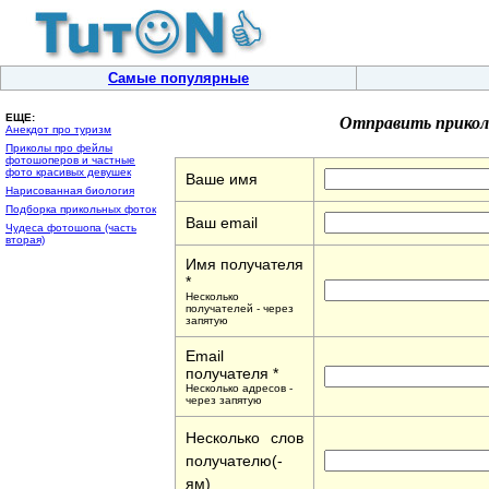
Самые популярные
Отправить прикол
ЕЩЕ:
Анекдот про туризм
Приколы про фейлы
фотошоперов и частные
фото красивых девушек
Ваше имя
Нарисованная биология
Подборка прикольных фоток
Ваш email
Чудеса фотошопа (часть
вторая)
Имя получателя
*
Несколько
получателей - через
запятую
Email
получателя *
Несколько адресов -
через запятую
Несколько слов
получателю(-
ям)