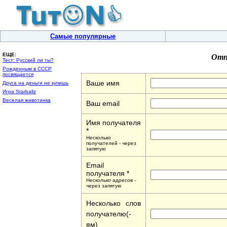
Самые популярные
Отп
ЕЩЕ:
Тест: Русский ли ты?
Рожденным в СССР
посвящается
Ваше имя
Друга на деньги не купишь
Игра Starballz
Веселая животинка
Ваш email
Имя получателя
*
Несколько
получателей - через
запятую
Email
получателя *
Несколько адресов -
через запятую
Несколько слов
получателю(-
ям)