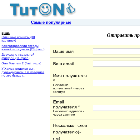
Самые популярные
Отправить пр
ЕЩЕ:
Смешные комиксы (30
картинок)
Как повзрослели звезды
нашей молодости (20 фото)
Ваше имя
Девушка с идеальной
фигурой (11 фото)
Ваш email
Gun Mayhem 2 (flash игра)
У Хаима родился сын,
дурак-дураком. Не поверите,
Имя получателя
но это бывает...
*
Несколько
получателей - через
запятую
Email
получателя *
Несколько адресов -
через запятую
Несколько слов
получателю(-
ям)