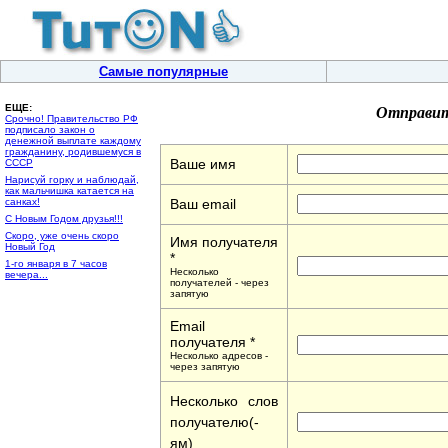
Самые популярные
Отправит
ЕЩЕ:
Срочно! Правительство РФ
подписало закон о
денежной выплате каждому
гражданину, родившемуся в
Ваше имя
СССР
Нарисуй горку и наблюдай,
как мальчишка катается на
санках!
Ваш email
C Новым Годом друзья!!!
Скоро, уже очень скоро
Имя получателя
Новый Год
*
1-го января в 7 часов
Несколько
вечера...
получателей - через
запятую
Email
получателя *
Несколько адресов -
через запятую
Несколько слов
получателю(-
ям)