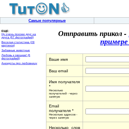
Самые популярные
Отправить прикол -
ЕЩЕ:
Ну очень похожи друг на
друга (67 фотографий)
примере
Веселая статистика (28
картинок)
Забавные животные
Любовь к овощам! (6
фотографий)
Ваше имя
Анекдоты про любовницу
Ваш email
Имя получателя
*
Несколько
получателей - через
запятую
Email
получателя *
Несколько адресов -
через запятую
Несколько слов