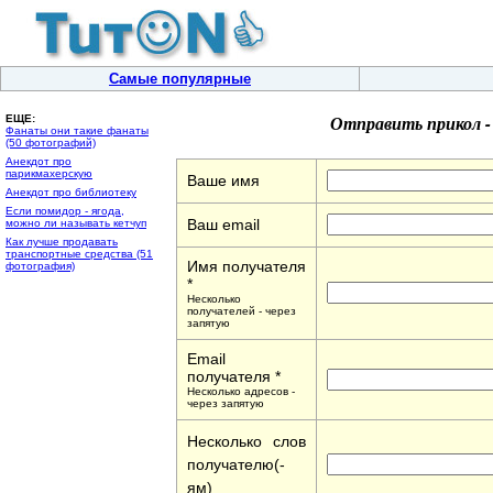
Самые популярные
Отправить прикол 
ЕЩЕ:
Фанаты они такие фанаты
(50 фотографий)
Анекдот про
парикмахерскую
Ваше имя
Анекдот про библиотеку
Если помидор - ягода,
Ваш email
можно ли называть кетчуп
Как лучше продавать
транспортные средства (51
Имя получателя
фотография)
*
Несколько
получателей - через
запятую
Email
получателя *
Несколько адресов -
через запятую
Несколько слов
получателю(-
ям)