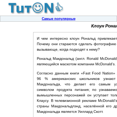
Самые популярные
Клоун Ронал
И чем интересно клоун Рональд привлекае
Почему они стараются сделать фотографию
вызывающе, когда подходят к нему?
Рональд Макдональд (англ. Ronald McDonald
являющийся маскотом компании McDonald’s.
Согласно данным книги «Fast Food Nation» 
96 % американских школьников узнают
Макдональда, что делает его самым у
символом продукта питания; по узнаваем
вымышленных персонажей он уступает тол
Клаусу. В телевизионной рекламе McDonald
страны Макдональдлэнд, населённой его д
Макдональда является Уиллард Скотт.