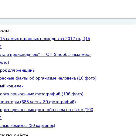
колы:
15 самых странных рекордов за 2012 год (15
)
ота в преисподнюю" - ТОП-9 необычных мест
фото)
рок для женщины
ресные факты об организме человека (10 фото)
ый кошелек
орка прикольных фотографий (106 фото)
тиваторы (685 часть, 30 фотографий)
орка прикольных фото обо всем на свете (100
)
ные комиксы (30 картинок)