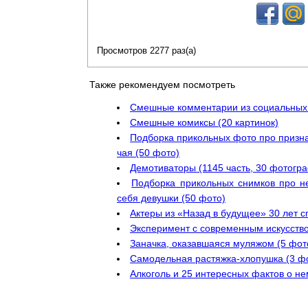
Просмотров 2277 раз(а)
Также рекомендуем посмотреть
Смешные комментарии из социальных с
Смешные комиксы (20 картинок)
Подборка прикольных фото про признан
чая (50 фото)
Демотиваторы (1145 часть, 30 фотогр
Подборка прикольных снимков про н
себя девушки (50 фото)
Актеры из «Назад в будущее» 30 лет с
Эксперимент с современным искусство
Заначка, оказавшаяся муляжом (5 фот
Самодельная растяжка-хлопушка (3 ф
Алкоголь и 25 интересных фактов о не