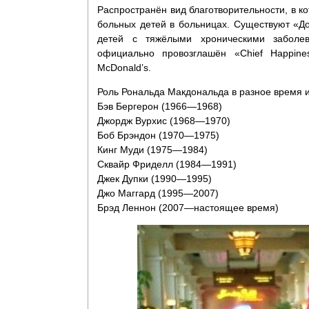
Распространён вид благотворительности, в 
больных детей в больницах. Существуют «Д
детей с тяжёлыми хроническими заболе
официально провозглашён «Chief Happines
McDonald’s.
Роль Рональда Макдональда в разное время 
Бэв Бергерон (1966—1968)
Джордж Вурхис (1968—1970)
Боб Брэндон (1970—1975)
Кинг Муди (1975—1984)
Сквайр Фриделл (1984—1991)
Джек Дупки (1990—1995)
Джо Маггард (1995—2007)
Брэд Леннон (2007—настоящее время)