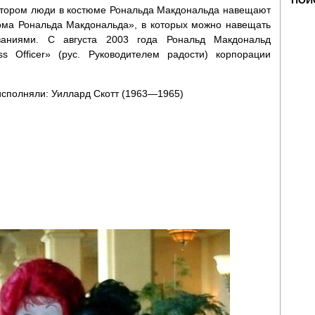
ПОИ
котором люди в костюме Рональда Макдональда навещают
ома Рональда Макдональда», в которых можно навещать
ваниями. С августа 2003 года Рональд Макдональд
s Officer» (рус. Руководителем радости) корпорации
исполняли: Уиллард Скотт (1963—1965)