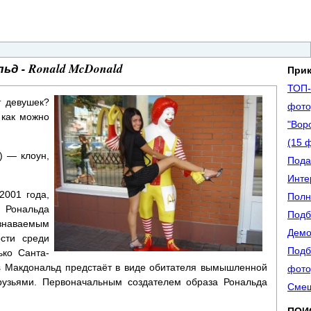
ьд - Ronald McDonald
При
ТОП-
т девушек?
фото
 как можно
"Вор
(15 
) — клоун,
Пода
Инте
2001 года,
Полн
 Рональда
Подб
знаваемым
Демо
ости среди
Подб
ько Санта-
’s Макдональд предстаёт в виде обитателя вымышленной
фото
рузьями. Первоначальным создателем образа Рональда
Смеш