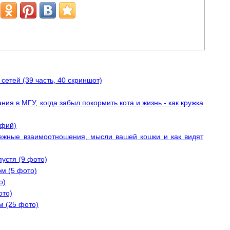
етей (39 часть, 40 скриншот)
ия в МГУ, когда забыл покормить кота и жизнь - как кружка
афий)
ежные взаимоотношения, мысли вашей кошки и как видят
пустя (9 фото)
м (5 фото)
о)
ото)
м (25 фото)