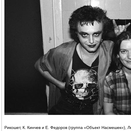
Рикошет, К. Кинчев и Е. Федоров (группа «Объект Насмешек»), Л