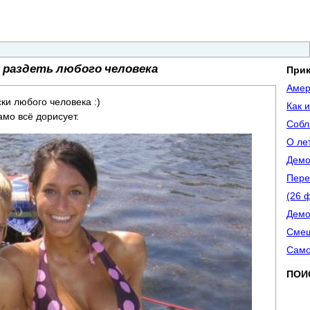
к раздеть любого человека
При
Амер
ки любого человека :)
Как 
мо всё дорисует.
Собл
О ле
Демо
Пере
(26 
Демо
Смеш
Само
ПОИ