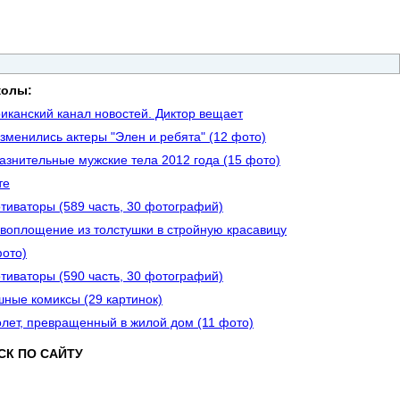
колы:
иканский канал новостей. Диктор вещает
изменились актеры "Элен и ребята" (12 фото)
азнительные мужские тела 2012 года (15 фото)
те
тиваторы (589 часть, 30 фотографий)
воплощение из толстушки в стройную красавицу
фото)
тиваторы (590 часть, 30 фотографий)
ные комиксы (29 картинок)
лет, превращенный в жилой дом (11 фото)
СК ПО САЙТУ