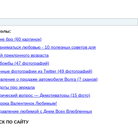
колы:
не бро (60 картинок)
заниматься любовью - 10 полезных советов для
й преклонного возраста
бомбы (47 фотографий)
нные фотографии из Twitter (49 фотографий)
вление о продаже автомобиля Волга (7 сканов)
доты про зеркала
рический вопрос — Демотиваторы (15 фото)
орка Валентинок Любимым!
равление любимой с Днем Всех Влюбленных
СК ПО САЙТУ