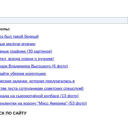
колы:
оз был такой бедный
ые мелочи мужчин
вные графики (30 картинок)
тел, всегда помни о ручнике!
парк Владимира Высоцкого (6 фото)
вайте уберем коррупцию
ческая задачка, которая предлагалась в
стве теста сотрудникам советских спецслужб
нада на сырокопчёной колбасе (13 фото)
ендентки на корону "Мисс Америка" (53 фото)
СК ПО САЙТУ