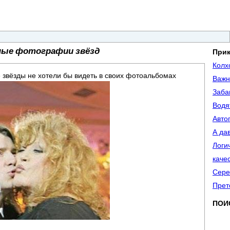
ые фотографии звёзд
При
Колх
звёзды не хотели бы видеть в своих фотоальбомах
Важн
Заба
Водя
Авто
А да
Логи
каче
Сере
Прет
ПОИ