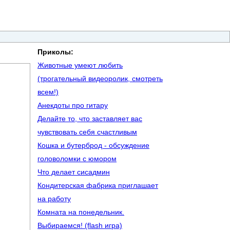
Приколы:
Животные умеют любить
(трогательный видеоролик, смотреть
всем!)
Анекдоты про гитару
Делайте то, что заставляет вас
чувствовать себя счастливым
Кошка и бутерброд - обсуждение
головоломки с юмором
Что делает сисадмин
Кондитерская фабрика приглашает
на работу
Комната на понедельник.
Выбираемся! (flash игра)